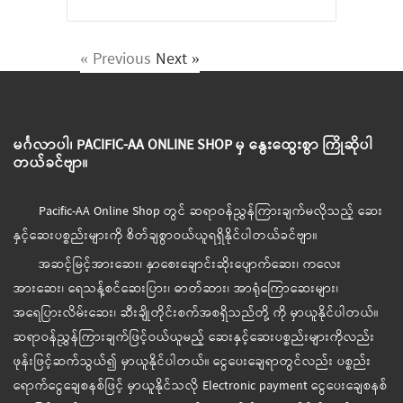
« Previous
Next »
မင်္ဂလာပါ၊ PACIFIC-AA ONLINE SHOP မှ နွေးထွေးစွာ ကြိုဆိုပါ
တယ်ခင်ဗျာ။
Pacific-AA Online Shop တွင် ဆရာဝန်ညွှန်ကြားချက်မလိုသည့် ဆေး
နှင့်ဆေးပစ္စည်းများကို စိတ်ချစွာဝယ်ယူရရှိနိုင်ပါတယ်ခင်ဗျာ။
အဆင့်မြင့်အားဆေး၊ နှာစေးချောင်းဆိုးပျောက်ဆေး၊ ကလေး
အားဆေး၊ ရေသန့်စင်ဆေးပြား၊ ဓာတ်ဆား၊ အာရုံကြောဆေးများ၊
အရေပြားလိမ်းဆေး၊ ဆီးချိုတိုင်းစက်အစရှိသည်တို့ ကို မှာယူနိုင်ပါတယ်။
ဆရာဝန်ညွှန်ကြားချက်ဖြင့်ဝယ်ယူမည့် ဆေးနှင့်ဆေးပစ္စည်းများကိုလည်း
ဖုန်းဖြင့်ဆက်သွယ်၍ မှာယူနိုင်ပါတယ်။ ငွေပေးချေရာတွင်လည်း ပစ္စည်း
ရောက်ငွေချေစနစ်ဖြင့် မှာယူနိုင်သလို Electronic payment ငွေပေးချေစနစ်