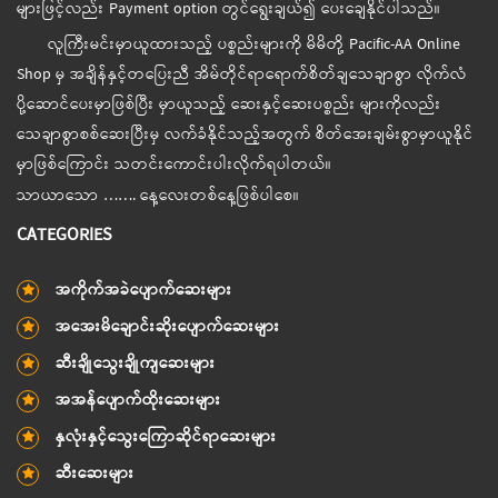
များဖြင့်လည်း Payment option တွင်ရွေးချယ်၍ ပေးချေနိုင်ပါသည်။
လူကြီးမင်းမှာယူထားသည့် ပစ္စည်းများကို မိမိတို့ Pacific-AA Online
Shop မှ အချိန်နှင့်တပြေးညီ အိမ်တိုင်ရာရောက်စိတ်ချသေချာစွာ လိုက်လံ
ပို့ဆောင်ပေးမှာဖြစ်ပြီး မှာယူသည့် ဆေးနှင့်ဆေးပစ္စည်း များကိုလည်း
သေချာစွာစစ်ဆေးပြီးမှ လက်ခံနိုင်သည့်အတွက် စိတ်အေးချမ်းစွာမှာယူနိုင်
မှာဖြစ်ကြောင်း သတင်းကောင်းပါးလိုက်ရပါတယ်။
သာယာသော ……. နေ့လေးတစ်နေ့ဖြစ်ပါစေ။
CATEGORIES
အကိုက်အခဲပျောက်ဆေးများ
အအေးမိချောင်းဆိုးပျောက်ဆေးများ
ဆီးချိုသွေးချိုကျဆေးများ
အအန်ပျောက်ထိုးဆေးများ
နှလုံးနှင့်သွေးကြောဆိုင်ရာဆေးများ
ဆီးဆေးများ