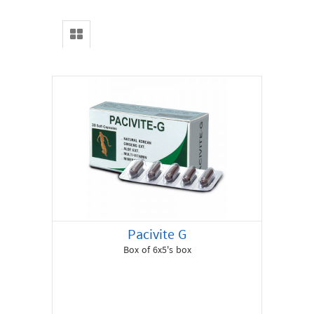
Special
Offer
About
us
Contact
Pacivite G
Box of 6x5's box