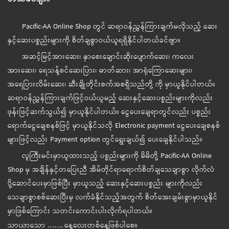
Pacific-AA Online Shop တွင် ဆရာဝန်ညွှန်ကြားချက်မလိုသည့် ဆေး
နှင့်ဆေးပစ္စည်းများကို စိတ်ချစွာဝယ်ယူရရှိနိုင်ပါတယ်ခင်ဗျာ။
အဆင့်မြင့်အားဆေး၊ နှာစေးချောင်းဆိုးပျောက်ဆေး၊ ကလေး
အားဆေး၊ ရေသန့်စင်ဆေးပြား၊ ဓာတ်ဆား၊ အာရုံကြောဆေးများ၊
အရေပြားလိမ်းဆေး၊ ဆီးချိုတိုင်းစက်အစရှိသည်တို့ ကို မှာယူနိုင်ပါတယ်။
ဆရာဝန်ညွှန်ကြားချက်ဖြင့်ဝယ်ယူမည့် ဆေးနှင့်ဆေးပစ္စည်းများကိုလည်း
ဖုန်းဖြင့်ဆက်သွယ်၍ မှာယူနိုင်ပါတယ်။ ငွေပေးချေရာတွင်လည်း ပစ္စည်း
ရောက်ငွေချေစနစ်ဖြင့် မှာယူနိုင်သလို Electronic payment ငွေပေးချေစနစ်
များဖြင့်လည်း Payment option တွင်ရွေးချယ်၍ ပေးချေနိုင်ပါသည်။
လူကြီးမင်းမှာယူထားသည့် ပစ္စည်းများကို မိမိတို့ Pacific-AA Online
Shop မှ အချိန်နှင့်တပြေးညီ အိမ်တိုင်ရာရောက်စိတ်ချသေချာစွာ လိုက်လံ
ပို့ဆောင်ပေးမှာဖြစ်ပြီး မှာယူသည့် ဆေးနှင့်ဆေးပစ္စည်း များကိုလည်း
သေချာစွာစစ်ဆေးပြီးမှ လက်ခံနိုင်သည့်အတွက် စိတ်အေးချမ်းစွာမှာယူနိုင်
မှာဖြစ်ကြောင်း သတင်းကောင်းပါးလိုက်ရပါတယ်။
သာယာသော ……. နေ့လေးတစ်နေ့ဖြစ်ပါစေ။