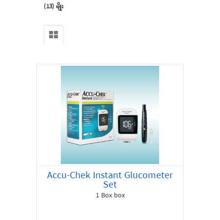
(13) မျိုး
Home
Accu-Chek Instant Glucometer
Set
All
1 Box box
Products
Special