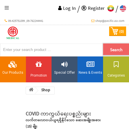
/
/
Log In
Register
09-425751899 ,09-762244441
shop@pacific-aa.com
(0)
Search
Our Products
Special Offer
News & Events
Promotion
Categories
Shop
COVID ကာကွယ်ရေးပစ္စည်းများ
လက်တလောဝယ်ယူရရှိနိုင်သော ဆေးအမျိုးအစား
(15) မျိုး