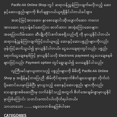
Pacific-AA Online Shop တွင် ဆရာဝန်ညွှန်ကြားချက်မလိုသည့် ဆေး
နှင့်ဆေးပစ္စည်းများကို စိတ်ချစွာဝယ်ယူရရှိနိုင်ပါတယ်ခင်ဗျာ။
အဆင့်မြင့်အားဆေး၊ နှာစေးချောင်းဆိုးပျောက်ဆေး၊ ကလေး
အားဆေး၊ ရေသန့်စင်ဆေးပြား၊ ဓာတ်ဆား၊ အာရုံကြောဆေးများ၊
အရေပြားလိမ်းဆေး၊ ဆီးချိုတိုင်းစက်အစရှိသည်တို့ ကို မှာယူနိုင်ပါတယ်။
ဆရာဝန်ညွှန်ကြားချက်ဖြင့်ဝယ်ယူမည့် ဆေးနှင့်ဆေးပစ္စည်းများကိုလည်း
ဖုန်းဖြင့်ဆက်သွယ်၍ မှာယူနိုင်ပါတယ်။ ငွေပေးချေရာတွင်လည်း ပစ္စည်း
ရောက်ငွေချေစနစ်ဖြင့် မှာယူနိုင်သလို Electronic payment ငွေပေးချေစနစ်
များဖြင့်လည်း Payment option တွင်ရွေးချယ်၍ ပေးချေနိုင်ပါသည်။
လူကြီးမင်းမှာယူထားသည့် ပစ္စည်းများကို မိမိတို့ Pacific-AA Online
Shop မှ အချိန်နှင့်တပြေးညီ အိမ်တိုင်ရာရောက်စိတ်ချသေချာစွာ လိုက်လံ
ပို့ဆောင်ပေးမှာဖြစ်ပြီး မှာယူသည့် ဆေးနှင့်ဆေးပစ္စည်း များကိုလည်း
သေချာစွာစစ်ဆေးပြီးမှ လက်ခံနိုင်သည့်အတွက် စိတ်အေးချမ်းစွာမှာယူနိုင်
မှာဖြစ်ကြောင်း သတင်းကောင်းပါးလိုက်ရပါတယ်။
သာယာသော ……. နေ့လေးတစ်နေ့ဖြစ်ပါစေ။
CATEGORIES