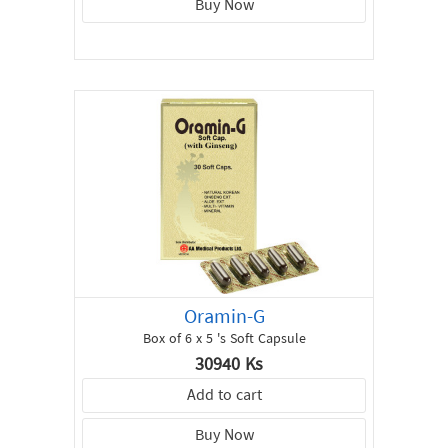
Buy Now
All
Products
Special
Offer
About
us
Contact
Oramin-G
Box of 6 x 5 's Soft Capsule
30940 Ks
Add to cart
Buy Now