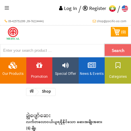
/
/
Log In
Register
09-425751899 ,09-762244441
shop@pacific-aa.com
(0)
Search
Our Products
Special Offer
News & Events
Promotion
Categories
Shop
ချွဲပျော်ဆေး
လက်တလောဝယ်ယူရရှိနိုင်သော ဆေးအမျိုးအစား
(6) မျိုး