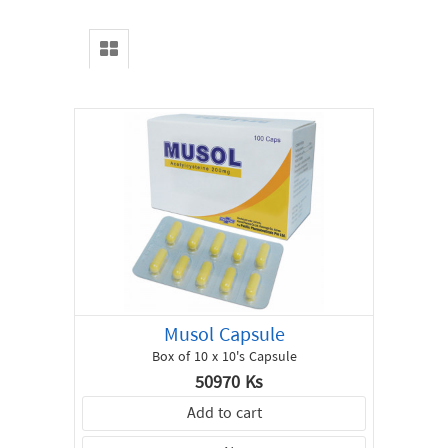
Home
All
Products
Special
Offer
About
us
Contact
Musol Capsule
Box of 10 x 10's Capsule
50970 Ks
Add to cart