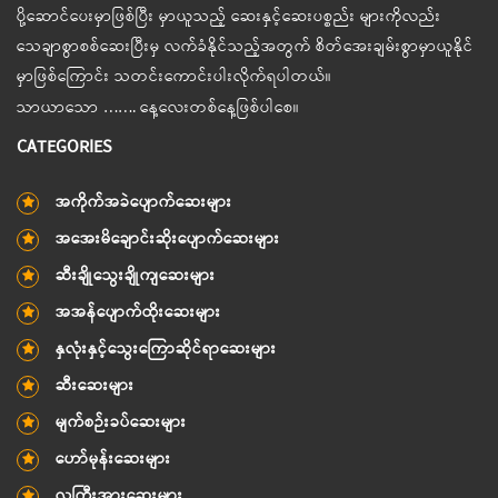
ပို့ဆောင်ပေးမှာဖြစ်ပြီး မှာယူသည့် ဆေးနှင့်ဆေးပစ္စည်း များကိုလည်း
သေချာစွာစစ်ဆေးပြီးမှ လက်ခံနိုင်သည့်အတွက် စိတ်အေးချမ်းစွာမှာယူနိုင်
မှာဖြစ်ကြောင်း သတင်းကောင်းပါးလိုက်ရပါတယ်။
သာယာသော ……. နေ့လေးတစ်နေ့ဖြစ်ပါစေ။
CATEGORIES
အကိုက်အခဲပျောက်ဆေးများ
အအေးမိချောင်းဆိုးပျောက်ဆေးများ
ဆီးချိုသွေးချိုကျဆေးများ
အအန်ပျောက်ထိုးဆေးများ
နှလုံးနှင့်သွေးကြောဆိုင်ရာဆေးများ
ဆီးဆေးများ
မျက်စဉ်းခပ်ဆေးများ
ဟော်မုန်းဆေးများ
လူကြီးအားဆေးများ