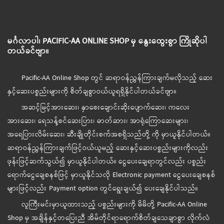
မင်္ဂလာပါ၊ PACIFIC-AA ONLINE SHOP မှ နွေးထွေးစွာ ကြိုဆိုပါ
တယ်ခင်ဗျာ။
Pacific-AA Online Shop တွင် ဆရာဝန်ညွှန်ကြားချက်မလိုသည့် ဆေး
နှင့်ဆေးပစ္စည်းများကို စိတ်ချစွာဝယ်ယူရရှိနိုင်ပါတယ်ခင်ဗျာ။
အဆင့်မြင့်အားဆေး၊ နှာစေးချောင်းဆိုးပျောက်ဆေး၊ ကလေး
အားဆေး၊ ရေသန့်စင်ဆေးပြား၊ ဓာတ်ဆား၊ အာရုံကြောဆေးများ၊
အရေပြားလိမ်းဆေး၊ ဆီးချိုတိုင်းစက်အစရှိသည်တို့ ကို မှာယူနိုင်ပါတယ်။
ဆရာဝန်ညွှန်ကြားချက်ဖြင့်ဝယ်ယူမည့် ဆေးနှင့်ဆေးပစ္စည်းများကိုလည်း
ဖုန်းဖြင့်ဆက်သွယ်၍ မှာယူနိုင်ပါတယ်။ ငွေပေးချေရာတွင်လည်း ပစ္စည်း
ရောက်ငွေချေစနစ်ဖြင့် မှာယူနိုင်သလို Electronic payment ငွေပေးချေစနစ်
များဖြင့်လည်း Payment option တွင်ရွေးချယ်၍ ပေးချေနိုင်ပါသည်။
လူကြီးမင်းမှာယူထားသည့် ပစ္စည်းများကို မိမိတို့ Pacific-AA Online
Shop မှ အချိန်နှင့်တပြေးညီ အိမ်တိုင်ရာရောက်စိတ်ချသေချာစွာ လိုက်လံ