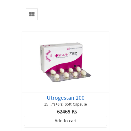
Home
All
Products
Special
Offer
About
us
Contact
Utrogestan 200
15 (7's+8's) Soft Capsule
62465 Ks
Add to cart