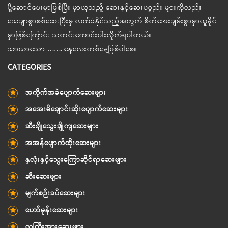
ပို့ဆောင်ပေးမှာဖြစ်ပြီး မှာယူသည့် ဆေးနှင့်ဆေးပစ္စည်း များကိုလည်း
သေချာစွာစစ်ဆေးပြီးမှ လက်ခံနိုင်သည့်အတွက် စိတ်အေးချမ်းစွာမှာယူနိုင်
မှာဖြစ်ကြောင်း သတင်းကောင်းပါးလိုက်ရပါတယ်။
သာယာသော ……. နေ့လေးတစ်နေ့ဖြစ်ပါစေ။
CATEGORIES
အကိုက်အခဲပျောက်ဆေးများ
အအေးမိချောင်းဆိုးပျောက်ဆေးများ
ဆီးချိုသွေးချိုကျဆေးများ
အအန်ပျောက်ထိုးဆေးများ
နှလုံးနှင့်သွေးကြောဆိုင်ရာဆေးများ
ဆီးဆေးများ
မျက်စဉ်းခပ်ဆေးများ
ဟော်မုန်းဆေးများ
လူကြီးအားဆေးများ