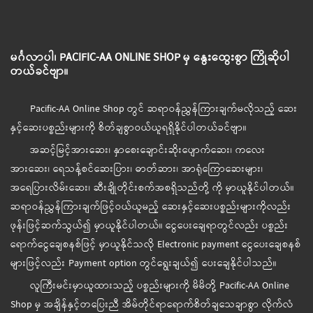
မင်္ဂလာပါ၊ PACIFIC-AA ONLINE SHOP မှ နွေးထွေးစွာ ကြိုဆိုပါ
တယ်ခင်ဗျာ။
Pacific-AA Online Shop တွင် ဆရာဝန်ညွှန်ကြားချက်မလိုသည့် ဆေး
နှင့်ဆေးပစ္စည်းများကို စိတ်ချစွာဝယ်ယူရရှိနိုင်ပါတယ်ခင်ဗျာ။
အဆင့်မြင့်အားဆေး၊ နှာစေးချောင်းဆိုးပျောက်ဆေး၊ ကလေး
အားဆေး၊ ရေသန့်စင်ဆေးပြား၊ ဓာတ်ဆား၊ အာရုံကြောဆေးများ၊
အရေပြားလိမ်းဆေး၊ ဆီးချိုတိုင်းစက်အစရှိသည်တို့ ကို မှာယူနိုင်ပါတယ်။
ဆရာဝန်ညွှန်ကြားချက်ဖြင့်ဝယ်ယူမည့် ဆေးနှင့်ဆေးပစ္စည်းများကိုလည်း
ဖုန်းဖြင့်ဆက်သွယ်၍ မှာယူနိုင်ပါတယ်။ ငွေပေးချေရာတွင်လည်း ပစ္စည်း
ရောက်ငွေချေစနစ်ဖြင့် မှာယူနိုင်သလို Electronic payment ငွေပေးချေစနစ်
များဖြင့်လည်း Payment option တွင်ရွေးချယ်၍ ပေးချေနိုင်ပါသည်။
လူကြီးမင်းမှာယူထားသည့် ပစ္စည်းများကို မိမိတို့ Pacific-AA Online
Shop မှ အချိန်နှင့်တပြေးညီ အိမ်တိုင်ရာရောက်စိတ်ချသေချာစွာ လိုက်လံ