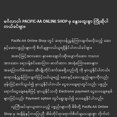
မင်္ဂလာပါ၊ PACIFIC-AA ONLINE SHOP မှ နွေးထွေးစွာ ကြိုဆိုပါ
တယ်ခင်ဗျာ။
Pacific-AA Online Shop တွင် ဆရာဝန်ညွှန်ကြားချက်မလိုသည့် ဆေး
နှင့်ဆေးပစ္စည်းများကို စိတ်ချစွာဝယ်ယူရရှိနိုင်ပါတယ်ခင်ဗျာ။
အဆင့်မြင့်အားဆေး၊ နှာစေးချောင်းဆိုးပျောက်ဆေး၊ ကလေး
အားဆေး၊ ရေသန့်စင်ဆေးပြား၊ ဓာတ်ဆား၊ အာရုံကြောဆေးများ၊
အရေပြားလိမ်းဆေး၊ ဆီးချိုတိုင်းစက်အစရှိသည်တို့ ကို မှာယူနိုင်ပါတယ်။
ဆရာဝန်ညွှန်ကြားချက်ဖြင့်ဝယ်ယူမည့် ဆေးနှင့်ဆေးပစ္စည်းများကိုလည်း
ဖုန်းဖြင့်ဆက်သွယ်၍ မှာယူနိုင်ပါတယ်။ ငွေပေးချေရာတွင်လည်း ပစ္စည်း
ရောက်ငွေချေစနစ်ဖြင့် မှာယူနိုင်သလို Electronic payment ငွေပေးချေစနစ်
များဖြင့်လည်း Payment option တွင်ရွေးချယ်၍ ပေးချေနိုင်ပါသည်။
လူကြီးမင်းမှာယူထားသည့် ပစ္စည်းများကို မိမိတို့ Pacific-AA Online
Shop မှ အချိန်နှင့်တပြေးညီ အိမ်တိုင်ရာရောက်စိတ်ချသေချာစွာ လိုက်လံ