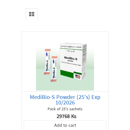
Home
All
Products
Special
Offer
About
us
Contact
MediBio-S Powder (25's) Exp
10/2026
Pack of 25's sachets
29768 Ks
Add to cart