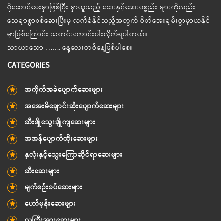
ပို့ဆောင်ပေးမှာဖြစ်ပြီး မှာယူသည့် ဆေးနှင့်ဆေးပစ္စည်း များကိုလည်း
သေချာစွာစစ်ဆေးပြီးမှ လက်ခံနိုင်သည့်အတွက် စိတ်အေးချမ်းစွာမှာယူနိုင်
မှာဖြစ်ကြောင်း သတင်းကောင်းပါးလိုက်ရပါတယ်။
သာယာသော ……. နေ့လေးတစ်နေ့ဖြစ်ပါစေ။
CATEGORIES
အကိုက်အခဲပျောက်ဆေးများ
အအေးမိချောင်းဆိုးပျောက်ဆေးများ
ဆီးချိုသွေးချိုကျဆေးများ
အအန်ပျောက်ထိုးဆေးများ
နှလုံးနှင့်သွေးကြောဆိုင်ရာဆေးများ
ဆီးဆေးများ
မျက်စဉ်းခပ်ဆေးများ
ဟော်မုန်းဆေးများ
လူကြီးအားဆေးများ