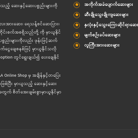
အကိုက်အခဲပျောက်ဆေးများ
သည့် ဆေးနှင့်ဆေးပစ္စည်းများကို
ဆီးချိုသွေးချိုကျဆေးများ
ကလေးအားဆေး၊ ရေသန့်စင်ဆေးပြား၊
နှလုံးနှင့်သွေးကြောဆိုင်ရာဆေ
်းစက်အစရှိသည်တို့ ကို မှာယူနိုင်
မျက်စဉ်းခပ်ဆေးများ
္စည်းများကိုလည်း ဖုန်းဖြင့်ဆက်
လူကြီးအားဆေးများ
ငွေချေစနစ်ဖြင့် မှာယူနိုင်သလို
ption တွင်ရွေးချယ်၍ ပေးချေနိုင်
-AA Online Shop မှ အချိန်နှင့်တပြေး
ဖြစ်ပြီး မှာယူသည့် ဆေးနှင့်ဆေး
တွက် စိတ်အေးချမ်းစွာမှာယူနိုင်မှာ