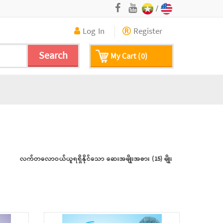
/
Log In
Register
Search
My Cart (0)
လက်တလောဝယ်ယူရရှိနိုင်သော ဆေးအမျိုးအစား (15) မျိုး