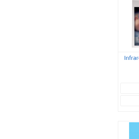
Pacific Nature's Products Collection
(14)
စတီးရွိုက်ဆေး
(5)
ဦးနှောက်နှင့်သွေးကြောဆိုင်ရာဆေး
များ
(9)
အရိုးရောဂါကုဆေး
(3)
သံချဆေး
(4)
Infra
ဆေးရုံဆေးခန်းသုံးပစ္စည်းများ
(69)
အခြား
(4)
ပရိုဘိုင်ရောတစ်
(15)
အအန်ပျောက်ထိုးဆေးများ
(2)
နို့မှုန့်
(8)
ကွန်ဒုံး
(6)
ဟော်မုန်းဆေးများ
(9)
ပန်းသေပန်းညှိုးရောဂါကုဆေးများ
(1)