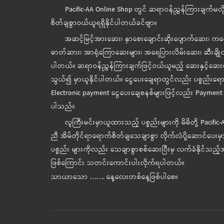
Pacific-AA Online Shop တွင် ဆရာဝန်ညွှန်ကြားချက်မလို
စိတ်ချစွာဝယ်ယူရရှိနိုင်ပါတယ်ခင်ဗျာ။
အဆင့်မြင့်အားဆေး၊ နှာစေးချောင်းဆိုးပျောက်ဆေး၊ 
ဓာတ်ဆား၊ အာရုံကြောဆေးများ၊ အရေပြားလိမ်းဆေး၊ ဆီးချိုတိုင
ပါတယ်။ ဆရာဝန်ညွှန်ကြားချက်ဖြင့်ဝယ်ယူမည့် ဆေးနှင့်ဆေးပစ
သွယ်၍ မှာယူနိုင်ပါတယ်။ ငွေပေးချေရာတွင်လည်း ပစ္စည်းရောက်
Electronic payment ငွေပေးချေစနစ်များဖြင့်လည်း Payment o
ပါသည်။
လူကြီးမင်းမှာယူထားသည့် ပစ္စည်းများကို မိမိတို့ Pacific
ညီ အိမ်တိုင်ရာရောက်စိတ်ချသေချာစွာ လိုက်လံပို့ဆောင်ပေးမှာ
ပစ္စည်း များကိုလည်း သေချာစွာစစ်ဆေးပြီးမှ လက်ခံနိုင်သည့်အ
ဖြစ်ကြောင်း သတင်းကောင်းပါးလိုက်ရပါတယ်။
သာယာသော ……. နေ့လေးတစ်နေ့ဖြစ်ပါစေ။