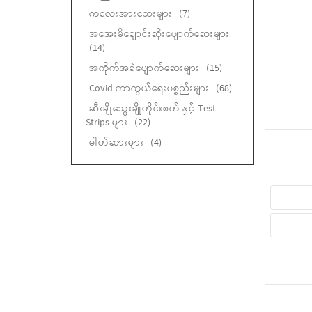
ကလေးအားဆေးများ
(7)
အအေးမိချောင်းဆိုးပျောက်ဆေးများ
(14)
အကိုက်အခဲပျောက်ဆေးများ
(15)
Covid ကာကွယ်ရေးပစ္စည်းများ
(68)
ဆီးချိုသွေးချိုတိုင်းစက် နှင့် Test
Strips များ
(22)
ဓါတ်ဆားများ
(4)
မျက်စဉ်းခပ်ဆေးများ
(14)
အသည်းကာကွယ်ဆေးများ
(7)
အရေပြားလိမ်းဆေးခရင်မ်များ
(28)
အရေပြားလိမ်းဆေးဂျယ်များ
(4)
ချွဲပျော်ဆေး
(6)
ရေသန့်စင်ဆေးပြားများ
(1)
ခြင်မလာစတစ်ကာပြား
(1)
နှာခေါင်းတွင်းရှူဆေး
(1)