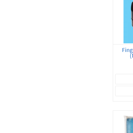
ဆီးဆေးများ
(1)
အကြောဆေးသွင်းအရည်
(12)
ကိုယ်ခံအားတက်စေသောဆေး
(2)
မေ့ဆေး ၊ ထုံဆေး
(1)
အစာအိမ်နှင့်အူလမ်းကြောင်းဆေးများ
(13)
Fing
ဗီတာမင်ထိုးဆေးများ
(2)
(
ဗိုင်းရပ်စ်ကုသဆေး
(5)
ငှက်ဖျားကုဆေးများ
(5)
အရောင်ကျဆေးများ
(3)
ယားယံနှာမွှန်ပျောက်ဆေးများ
(6)
ဂေါက်ရောဂါကုဆေး
(2)
မှိုပိုးသတ်ဆေးများ
(2)
ပိုးသတ်ဆေးများ
(69)
နှလုံးနှင့်သွေးကြောဆိုင်ရာဆေးများ
(30)