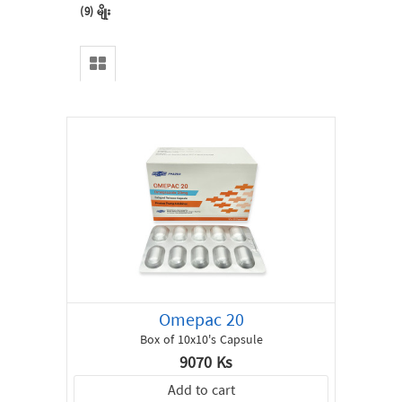
(9) မျိုး
Home
All
Products
Special
Offer
About
us
Omepac 20
Box of 10x10's Capsule
Contact
9070 Ks
Add to cart