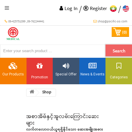
/
/
Log In
Register
09-425751899 ,09-762244441
shop@pacific-aa.com
(0)
Search
Our Products
Special Offer
News & Events
Promotion
Categories
Shop
အစာအိမ်နှင့်အူလမ်းကြောင်းဆေး
များ
လက်တလောဝယ်ယူရရှိနိုင်သော ဆေးအမျိုးအစား