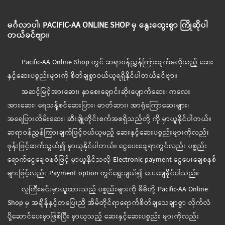
မင်္ဂလာပါ၊ PACIFIC-AA ONLINE SHOP မှ နွေးထွေးစွာ ကြိုဆိုပါ
တယ်ခင်ဗျာ။
Pacific-AA Online Shop တွင် ဆရာဝန်ညွှန်ကြားချက်မလိုသည့် ဆေး
နှင့်ဆေးပစ္စည်းများကို စိတ်ချစွာဝယ်ယူရရှိနိုင်ပါတယ်ခင်ဗျာ။
အဆင့်မြင့်အားဆေး၊ နှာစေးချောင်းဆိုးပျောက်ဆေး၊ ကလေး
အားဆေး၊ ရေသန့်စင်ဆေးပြား၊ ဓာတ်ဆား၊ အာရုံကြောဆေးများ၊
အရေပြားလိမ်းဆေး၊ ဆီးချိုတိုင်းစက်အစရှိသည်တို့ ကို မှာယူနိုင်ပါတယ်။
ဆရာဝန်ညွှန်ကြားချက်ဖြင့်ဝယ်ယူမည့် ဆေးနှင့်ဆေးပစ္စည်းများကိုလည်း
ဖုန်းဖြင့်ဆက်သွယ်၍ မှာယူနိုင်ပါတယ်။ ငွေပေးချေရာတွင်လည်း ပစ္စည်း
ရောက်ငွေချေစနစ်ဖြင့် မှာယူနိုင်သလို Electronic payment ငွေပေးချေစနစ်
များဖြင့်လည်း Payment option တွင်ရွေးချယ်၍ ပေးချေနိုင်ပါသည်။
လူကြီးမင်းမှာယူထားသည့် ပစ္စည်းများကို မိမိတို့ Pacific-AA Online
Shop မှ အချိန်နှင့်တပြေးညီ အိမ်တိုင်ရာရောက်စိတ်ချသေချာစွာ လိုက်လံ
ပို့ဆောင်ပေးမှာဖြစ်ပြီး မှာယူသည့် ဆေးနှင့်ဆေးပစ္စည်း များကိုလည်း