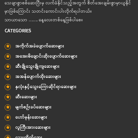
သေချာစွာစစ်ဆေးပြီးမှ လက်ခံနိုင်သည့်အတွက် စိတ်အေးချမ်းစွာမှာယူနိုင်
မှာဖြစ်ကြောင်း သတင်းကောင်းပါးလိုက်ရပါတယ်။
သာယာသော ……. နေ့လေးတစ်နေ့ဖြစ်ပါစေ။
CATEGORIES
အကိုက်အခဲပျောက်ဆေးများ
အအေးမိချောင်းဆိုးပျောက်ဆေးများ
ဆီးချိုသွေးချိုကျဆေးများ
အအန်ပျောက်ထိုးဆေးများ
နှလုံးနှင့်သွေးကြောဆိုင်ရာဆေးများ
ဆီးဆေးများ
မျက်စဉ်းခပ်ဆေးများ
ဟော်မုန်းဆေးများ
လူကြီးအားဆေးများ
သွေးတိတ်ဆေး