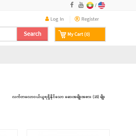
/
Log In
Register
Search
My Cart (0)
လက်တလောဝယ်ယူရရှိနိုင်သော ဆေးအမျိုးအစား (15) မျိုး