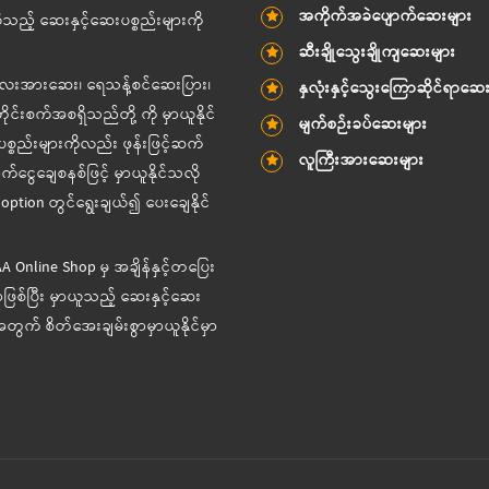
အကိုက်အခဲပျောက်ဆေးများ
သည့် ဆေးနှင့်ဆေးပစ္စည်းများကို
ဆီးချိုသွေးချိုကျဆေးများ
ကလေးအားဆေး၊ ရေသန့်စင်ဆေးပြား၊
နှလုံးနှင့်သွေးကြောဆိုင်ရာဆေ
်းစက်အစရှိသည်တို့ ကို မှာယူနိုင်
မျက်စဉ်းခပ်ဆေးများ
္စည်းများကိုလည်း ဖုန်းဖြင့်ဆက်
လူကြီးအားဆေးများ
ငွေချေစနစ်ဖြင့် မှာယူနိုင်သလို
ption တွင်ရွေးချယ်၍ ပေးချေနိုင်
-AA Online Shop မှ အချိန်နှင့်တပြေး
ဖြစ်ပြီး မှာယူသည့် ဆေးနှင့်ဆေး
တွက် စိတ်အေးချမ်းစွာမှာယူနိုင်မှာ