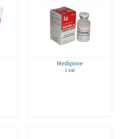
Medipime
1 vial