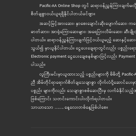
Pacific-AA Online Shop တွင် ဆရာဝန်ညွှန်ကြားချက်မလို
စိတ်ချစွာဝယ်ယူရရှိနိုင်ပါတယ်ခင်ဗျာ။
အဆင့်မြင့်အားဆေး၊ နှာစေးချောင်းဆိုးပျောက်ဆေး၊ 
ဓာတ်ဆား၊ အာရုံကြောဆေးများ၊ အရေပြားလိမ်းဆေး၊ ဆီးချိုတိုင
ပါတယ်။ ဆရာဝန်ညွှန်ကြားချက်ဖြင့်ဝယ်ယူမည့် ဆေးနှင့်ဆေးပစ
သွယ်၍ မှာယူနိုင်ပါတယ်။ ငွေပေးချေရာတွင်လည်း ပစ္စည်းရောက်
Electronic payment ငွေပေးချေစနစ်များဖြင့်လည်း Payment o
ပါသည်။
လူကြီးမင်းမှာယူထားသည့် ပစ္စည်းများကို မိမိတို့ Pacific
ညီ အိမ်တိုင်ရာရောက်စိတ်ချသေချာစွာ လိုက်လံပို့ဆောင်ပေးမှာ
ပစ္စည်း များကိုလည်း သေချာစွာစစ်ဆေးပြီးမှ လက်ခံနိုင်သည့်အ
ဖြစ်ကြောင်း သတင်းကောင်းပါးလိုက်ရပါတယ်။
သာယာသော ……. နေ့လေးတစ်နေ့ဖြစ်ပါစေ။