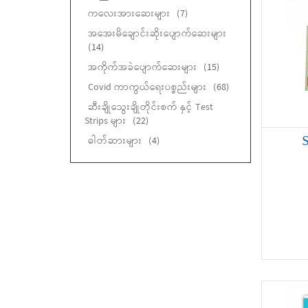
ကလေးအားဆေးများ
(7)
အအေးမိချောင်းဆိုးပျောက်ဆေးများ
(14)
အကိုက်အခဲပျောက်ဆေးများ
(15)
Covid ကာကွယ်ရေးပစ္စည်းများ
(68)
ဆီးချိုသွေးချိုတိုင်းစက် နှင့် Test
Strips များ
(22)
S
ဓါတ်ဆားများ
(4)
မျက်စဉ်းခပ်ဆေးများ
(14)
အသည်းကာကွယ်ဆေးများ
(7)
အရေပြားလိမ်းဆေးခရင်မ်များ
(28)
အရေပြားလိမ်းဆေးဂျယ်များ
(4)
ချွဲပျော်ဆေး
(6)
ရေသန့်စင်ဆေးပြားများ
(1)
ခြင်မလာစတစ်ကာပြား
(1)
နှာခေါင်းတွင်းရှူဆေး
(1)