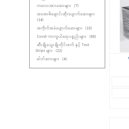
ကလေးအားဆေးများ
(7)
အအေးမိချောင်းဆိုးပျောက်ဆေးများ
(14)
အကိုက်အခဲပျောက်ဆေးများ
(15)
Covid ကာကွယ်ရေးပစ္စည်းများ
(68)
ဆီးချိုသွေးချိုတိုင်းစက် နှင့် Test
Strips များ
(22)
ဓါတ်ဆားများ
(4)
မျက်စဉ်းခပ်ဆေးများ
(14)
အသည်းကာကွယ်ဆေးများ
(7)
အရေပြားလိမ်းဆေးခရင်မ်များ
(28)
အရေပြားလိမ်းဆေးဂျယ်များ
(4)
ချွဲပျော်ဆေး
(6)
ရေသန့်စင်ဆေးပြားများ
(1)
ခြင်မလာစတစ်ကာပြား
(1)
နှာခေါင်းတွင်းရှူဆေး
(1)