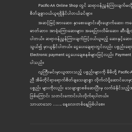
Pacific-AA Online Shop တွင် ဆရာဝန်ညွှန်ကြားချက်မလို
စိတ်ချစွာဝယ်ယူရရှိနိုင်ပါတယ်ခင်ဗျာ။
အဆင့်မြင့်အားဆေး၊ နှာစေးချောင်းဆိုးပျောက်ဆေး၊ 
ဓာတ်ဆား၊ အာရုံကြောဆေးများ၊ အရေပြားလိမ်းဆေး၊ ဆီးချိုတိုင
ပါတယ်။ ဆရာဝန်ညွှန်ကြားချက်ဖြင့်ဝယ်ယူမည့် ဆေးနှင့်ဆေးပစ
သွယ်၍ မှာယူနိုင်ပါတယ်။ ငွေပေးချေရာတွင်လည်း ပစ္စည်းရောက်
Electronic payment ငွေပေးချေစနစ်များဖြင့်လည်း Payment o
ပါသည်။
လူကြီးမင်းမှာယူထားသည့် ပစ္စည်းများကို မိမိတို့ Pacific
ညီ အိမ်တိုင်ရာရောက်စိတ်ချသေချာစွာ လိုက်လံပို့ဆောင်ပေးမှာ
ပစ္စည်း များကိုလည်း သေချာစွာစစ်ဆေးပြီးမှ လက်ခံနိုင်သည့်အ
ဖြစ်ကြောင်း သတင်းကောင်းပါးလိုက်ရပါတယ်။
သာယာသော ……. နေ့လေးတစ်နေ့ဖြစ်ပါစေ။