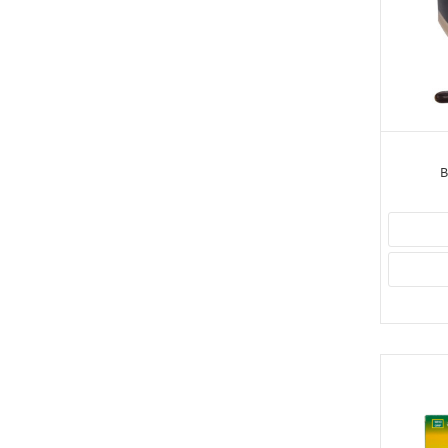
သွေးတိတ်ဆေး
(2)
B