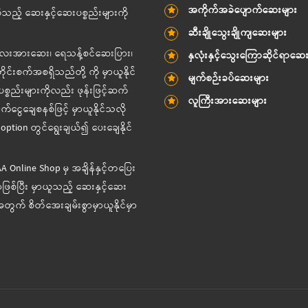
အကိုက်အခဲပျောက်ဆေးများ
သည့် ဆေးနှင့်ဆေးပစ္စည်းများကို
ဆီးချိုသွေးချိုကျဆေးများ
ကလေးအားဆေး၊ ရေသန့်စင်ဆေးပြား၊
နှလုံးနှင့်သွေးကြောဆိုင်ရာဆေ
်းစက်အစရှိသည်တို့ ကို မှာယူနိုင်
မျက်စဉ်းခပ်ဆေးများ
္စည်းများကိုလည်း ဖုန်းဖြင့်ဆက်
လူကြီးအားဆေးများ
ငွေချေစနစ်ဖြင့် မှာယူနိုင်သလို
ption တွင်ရွေးချယ်၍ ပေးချေနိုင်
-AA Online Shop မှ အချိန်နှင့်တပြေး
ဖြစ်ပြီး မှာယူသည့် ဆေးနှင့်ဆေး
တွက် စိတ်အေးချမ်းစွာမှာယူနိုင်မှာ