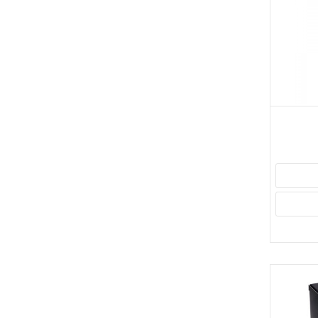
ဆီးဆေးများ
(1)
အကြောဆေးသွင်းအရည်
(12)
ကိုယ်ခံအားတက်စေသောဆေး
(2)
မေ့ဆေး ၊ ထုံဆေး
(1)
အစာအိမ်နှင့်အူလမ်းကြောင်းဆေးများ
(13)
ဗီတာမင်ထိုးဆေးများ
(2)
ဗိုင်းရပ်စ်ကုသဆေး
(5)
ငှက်ဖျားကုဆေးများ
(5)
အရောင်ကျဆေးများ
(3)
ယားယံနှာမွှန်ပျောက်ဆေးများ
(6)
ဂေါက်ရောဂါကုဆေး
(2)
မှိုပိုးသတ်ဆေးများ
(2)
ပိုးသတ်ဆေးများ
(69)
နှလုံးနှင့်သွေးကြောဆိုင်ရာဆေးများ
(30)